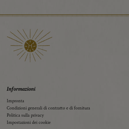
Media esterni
Se si accettano i cookie di media esterni, l’accesso a
contenuti esterni non richiede più il consenso manuale.
Google Maps
Contenuto incorporato
Essenziale
I cookie essenziali permettono funzioni di base e sono
essenziali per il corretto funzionamento del sito web.
Impostazioni della lingua
Informazioni
Impronta
Condizioni generali di contratto e di fornitura
Politica sulla privacy
Impostazioni dei cookie