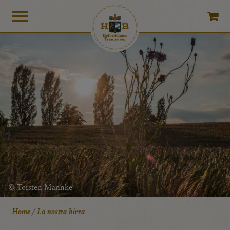
© Torsten Mannke
Home
/
La nostra birra