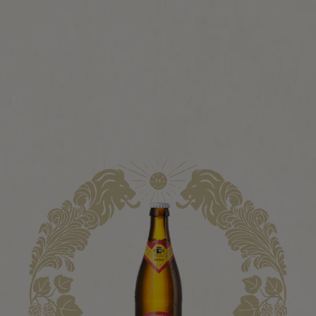
molto. Ecco perché oggi vorremmo parlare di qualcos’altro –
ovvero di acqua, malto, luppolo e lievito.
Per saperne di più