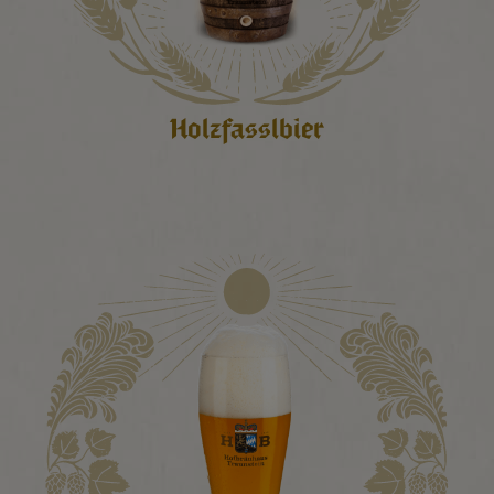
Holzfasslbier