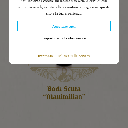
Utilizziamo i cookie sul nostro sito web. Alcuni di essi
sono essenziali, mentre altri ci aiutano a migliorare questo
sito e la tua esperienza.
Accettare tutti
Impostare individualmente
Statistiche
Impronta
Politica sulla privacy
Questi cookie raccolgono statistiche anonime. Queste
informazioni ci aiutano a capire come possiamo
ottimizzare ulteriormente il nostro sito web.
Facebook Pixel
Bock Scura
Google Analytics
“Maximilian”
Media esterni
Se si accettano i cookie di media esterni, l’accesso a
contenuti esterni non richiede più il consenso manuale.