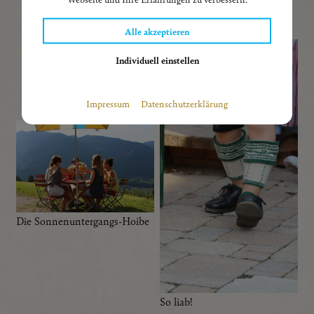
Ein Prosit der Gemütlichkeit,
je öfter desto besser.
Alle akzeptieren
Individuell einstellen
Statistiken
Impressum
Datenschutzerklärung
Diese Cookies erfassen anonyme Statistiken. Diese
Informationen helfen uns zu verstehen, wie wir unsere
Website noch weiter optimieren können.
Facebook Pixel
Google Analytics
Die Sonnenuntergangs-Hoibe
Externe Medien
Wenn Cookies von externen Medien akzeptiert werden,
bedarf der Zugriff auf externe Inhalte keiner manuellen
Zustimmung mehr.
So liab!