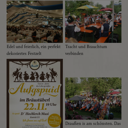
Google Maps
Eingebettete Inhalte
Essenziell
Essenzielle Cookies ermöglichen grundlegende
Funktionen und sind für die einwandfreie Funktion der
Edel und feierlich, ein perfekt
Tracht und Brauchtum
Website dringend erforderlich.
dekoriertes Festzelt
verbinden
Spracheinstellungen
Draußen is am schönsten. Das