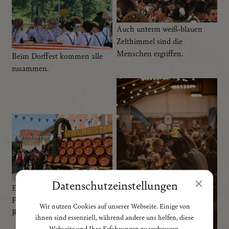
Auch unterm weiß-blauen
Zelthimmel sind die
Menschen ergriffen.
Beim Dorffest kommen alle
zusammen.
Datenschutz­einstellungen
Eine Augenweide: Unser
Festwagen mit den stolzen
Wir nutzen Cookies auf unserer Webseite. Einige von
Rössern.
ihnen sind essenziell, während andere uns helfen, diese
Webseite und Ihre Erfahrungen zu verbessern.