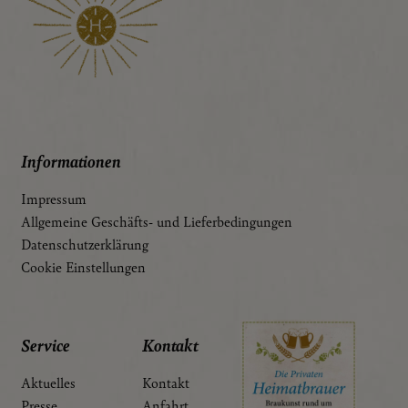
Google Maps
Eingebettete Inhalte
Essenziell
Essenzielle Cookies ermöglichen grundlegende
Funktionen und sind für die einwandfreie Funktion der
Informationen
Website dringend erforderlich.
Spracheinstellungen
Impressum
Allgemeine Geschäfts- und Lieferbedingungen
Datenschutzerklärung
Cookie Einstellungen
Service
Kontakt
Aktuelles
Kontakt
Presse
Anfahrt