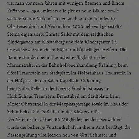
war man vor neun Jahren mit wenigen Bäumen und Einem
Facebook Pixel
Erlös von € 2500, mittlerweile gibt es neun Bäume sowie
Google Analytics
weitere Sterne-Verkaufsstellen auch an den Schulen in
Oberteisendorf und Neukirchen. 2000 liebevoll gebastelte
Externe Medien
Sterne organisierte Christa Sailer mit dem städtischen
Wenn Cookies von externen Medien akzeptiert werden,
Kindergarten am Klosterberg und dem Kindergarten St.
bedarf der Zugriff auf externe Inhalte keiner manuellen
Oswald sowie von vielen Eltern und freiwilligen Helfern. Die
Zustimmung mehr.
Bäume standen beim Traunsteiner Tagblatt in der
Marienstraße, in der Bahnhofsbuchhandlung Krähling. beim
Google Maps
Gössl Traunstein am Stadtplatz, im Hofbräuhaus Traunstein in
Eingebettete Inhalte
der Hofgasse, in der Sailer Kapelle in Chieming,
beim Sailer Keller in der Herzog-Friedrichstrasse, im
Essenziell
Hofbräuhaus Traunstein Bräustüberl am Stadtplatz, beim
Essenzielle Cookies ermöglichen grundlegende
Moser Obststandl in der Maxplatzpassage sowie im Haus der
Funktionen und sind für die einwandfreie Funktion der
Schönheit/ Daria`s Barber in der Klosterstraße.
Website dringend erforderlich.
Der Verein zählt aktuell 86 Mitglieder, bei den Neuwahlen
Spracheinstellungen
wurde die bisherige Vorstandschaft in ihrem Amt bestätigt, die
Kassenprüfung wird jedoch neu von Gitti Schuster und