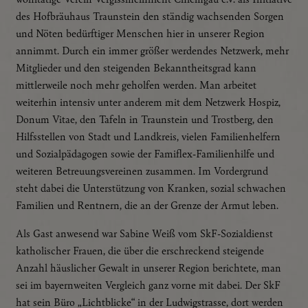
des Hofbräuhaus Traunstein den ständig wachsenden Sorgen
und Nöten bedürftiger Menschen hier in unserer Region
annimmt. Durch ein immer größer werdendes Netzwerk, mehr
Mitglieder und den steigenden Bekanntheitsgrad kann
mittlerweile noch mehr geholfen werden. Man arbeitet
weiterhin intensiv unter anderem mit dem Netzwerk Hospiz,
Donum Vitae, den Tafeln in Traunstein und Trostberg, den
Hilfsstellen von Stadt und Landkreis, vielen Familienhelfern
und Sozialpädagogen sowie der Famiflex-Familienhilfe und
weiteren Betreuungsvereinen zusammen. Im Vordergrund
steht dabei die Unterstützung von Kranken, sozial schwachen
Familien und Rentnern, die an der Grenze der Armut leben.
Als Gast anwesend war Sabine Weiß vom SkF-Sozialdienst
katholischer Frauen, die über die erschreckend steigende
Anzahl häuslicher Gewalt in unserer Region berichtete, man
sei im bayernweiten Vergleich ganz vorne mit dabei. Der SkF
hat sein Büro „Lichtblicke“ in der Ludwigstrasse, dort werden